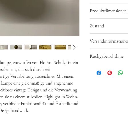
Modell: Onos 
Produktdimensionen
Material: Messi
Farbe: Messing-
Maße:
Zustand
Höhe: 35cm
Breite: 55cm
Leichte Gebrauchsspuren
Versandinformatione
Lampe.
Bei einem Dauertest fun
Abholung möglich.
dennoch empfehlen wir 
Rückgaberichtlinie
Versand möglich gegen A
pe, entworfen von Florian Schulz, ist ein
Rückgabe möglich inner
selement, das sich durch sein
Genaueres finden Sie un
rtige Verarbeitung auszeichnet. Mit einem
e Lampe eine gleichmäßige und angenehme
eitloses vintage Design und die Verwendung
n sie zu einem stilvollen Highlight in Wohn-
verbindet Funktionalität und Ästhetik und
s Designhandwerk.