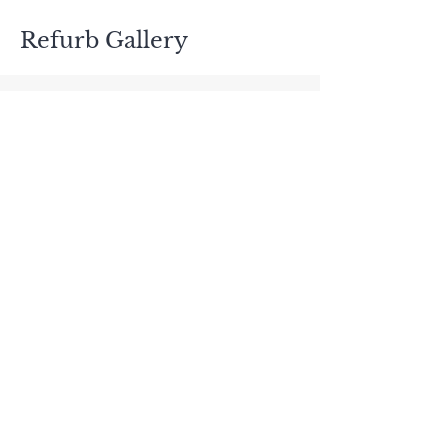
Widerrufsbelehrung.
Refurb Gallery
info@refurb-gallery.de
+49 (0) 172 545 7951
Dickerheide 86, 47877 Willich
Damian Petroll
Impressum
Datenschutzerklärung
Widerrufsbelehrung
Widerrufserklärung