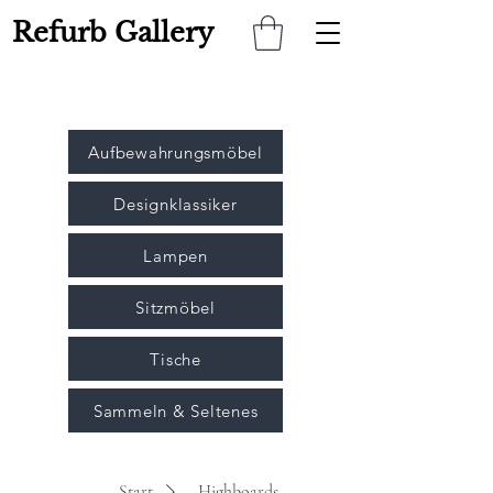
Refurb Gallery
Aufbewahrungsmöbel
Designklassiker
Lampen
Sitzmöbel
Tische
Sammeln & Seltenes
Start
- Highboards