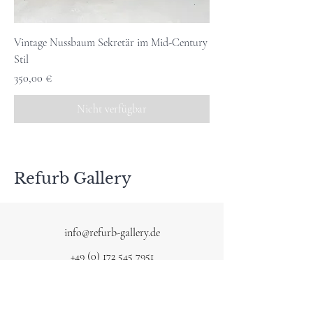
Vintage Nussbaum Sekretär im Mid-Century
Stil
Preis
350,00 €
Nicht verfügbar
Refurb Gallery
info@refurb-gallery.de
+49 (0) 172 545 7951
Dickerheide 86, 47877 Willich
Damian Petroll