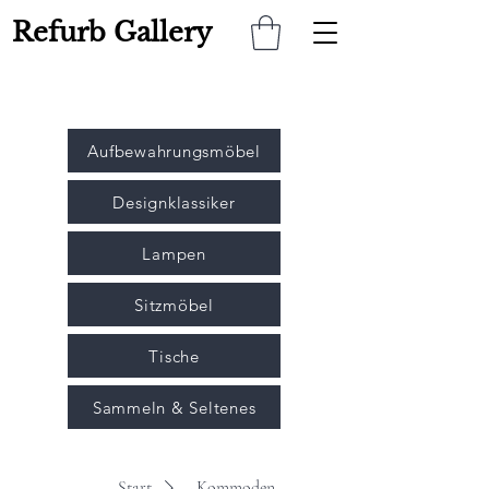
Refurb Gallery
Aufbewahrungsmöbel
Designklassiker
Lampen
Sitzmöbel
Tische
Sammeln & Seltenes
Start
- Kommoden